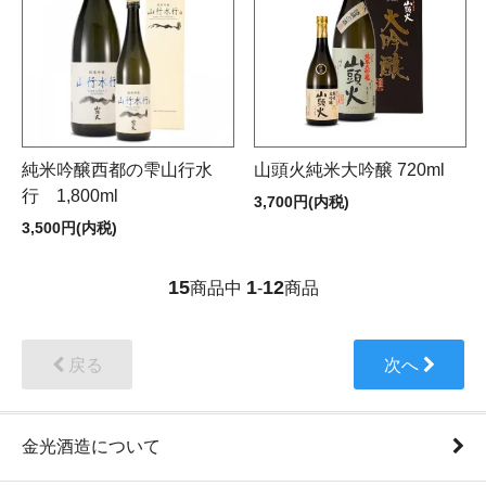
純米吟醸西都の雫山行水
山頭火純米大吟醸 720ml
行 1,800ml
3,700円(内税)
3,500円(内税)
15
1
12
商品中
-
商品
戻る
次へ
金光酒造について