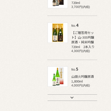
720ml
3,700円(内税)
4
No.
【ご贈答用セッ
ト】山-30S吟醸
原酒・純米吟醸
720ml 2本入り
4,300円(内税)
5
No.
山頭火吟醸原酒
1,800ml
4,000円(内税)