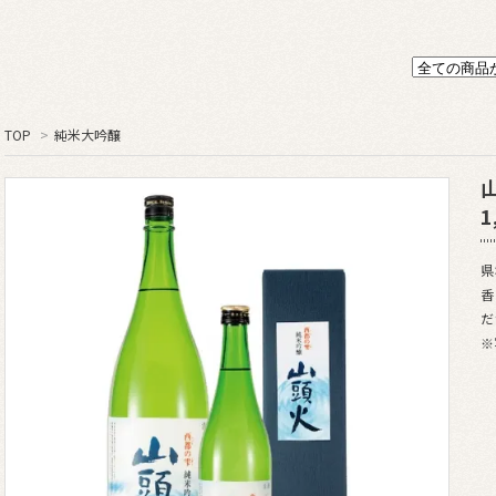
TOP
>
純米大吟醸
1
県
香
だ
※