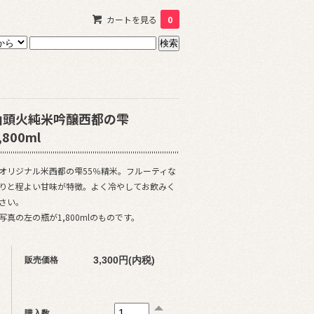
カートを見る
0
山頭火純米吟醸西都の雫
,800ml
オリジナル米西都の雫55％精米。フルーティな
りと程よい甘味が特徴。よく冷やしてお飲みく
さい。
写真の左の瓶が1,800mlのものです。
3,300円(内税)
販売価格
購入数