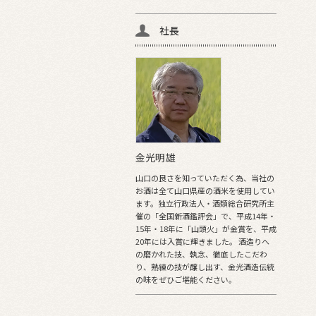
社長
金光明雄
山口の良さを知っていただく為、当社の
お酒は全て山口県産の酒米を使用してい
ます。独立行政法人・酒類総合研究所主
催の「全国新酒鑑評会」で、平成14年・
15年・18年に「山頭火」が金賞を、平成
20年には入賞に輝きました。 酒造りへ
の磨かれた技、執念、徹底したこだわ
り、熟練の技が醸し出す、金光酒造伝統
の味をぜひご堪能ください。