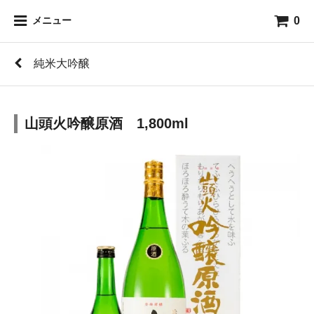
0
メニュー
純米大吟醸
山頭火吟醸原酒 1,800ml