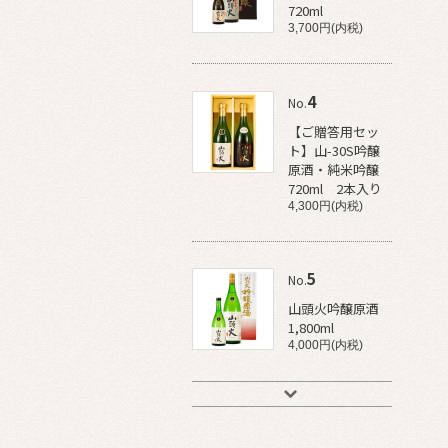
720ml
3,700円(内税)
4
No.
【ご贈答用セッ
ト】山-30S吟醸
原酒・純米吟醸
720ml 2本入り
4,300円(内税)
5
No.
山頭火吟醸原酒
1,800ml
4,000円(内税)