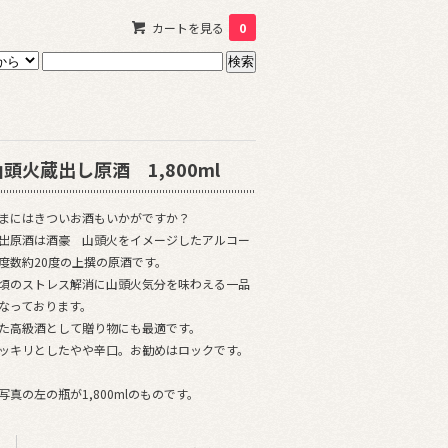
カートを見る
0
山頭火蔵出し原酒 1,800ml
まにはきついお酒もいかがですか？
出原酒は酒豪 山頭火をイメージしたアルコー
度数約20度の上撰の原酒です。
頃のストレス解消に山頭火気分を味わえる一品
なっております。
た高級酒として贈り物にも最適です。
ッキリとしたやや辛口。お勧めはロックです。
写真の左の瓶が1,800mlのものです。