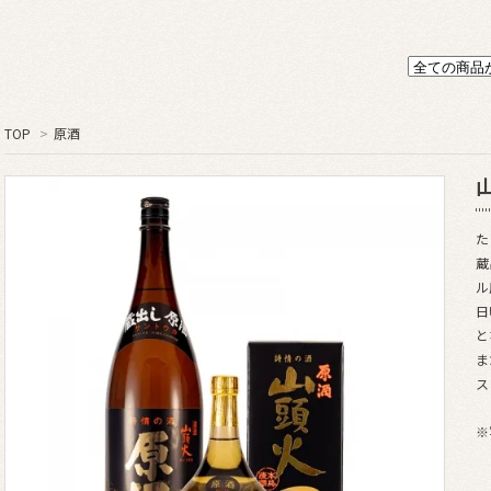
TOP
>
原酒
た
蔵
ル
日
と
ま
ス
※