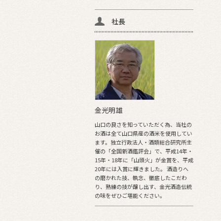
社長
金光明雄
山口の良さを知っていただく為、当社の
お酒は全て山口県産の酒米を使用してい
ます。独立行政法人・酒類総合研究所主
催の「全国新酒鑑評会」で、平成14年・
15年・18年に「山頭火」が金賞を、平成
20年には入賞に輝きました。 酒造りへ
の磨かれた技、執念、徹底したこだわ
り、熟練の技が醸し出す、金光酒造伝統
の味をぜひご堪能ください。